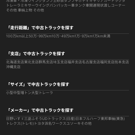
冷凍車・冷凍ウイング
ダンプ
土砂禁ダンプ
平ボディ
キャリアカー
トラクタ
トレーラ
ミキサー
ウイング
バン
パッカー車
タンク車関連
現状渡しコーナー
その他 車輌
上物 その他
「走行距離」で中古トラックを探す
100万km以上
50万-99万km
10万-49万km
1万-9万km
1万km未満
「支店」で中古トラックを探す
北海道支店
東北支店
群馬支店
埼玉支店
福井支店
名古屋支店
福岡支店
熊本支店
沖縄支店
「サイズ」で中古トラックを探す
小型
中型
増トン
大型
トレーラ
「メーカー」で中古トラックを探す
日野
いすゞ
三菱ふそう
UDトラックス(日産)
日本フルハーフ
東邦車輛(東急)
トレクス(トレモ)
トヨタ
浜名ワークス
ユソーキ
その他