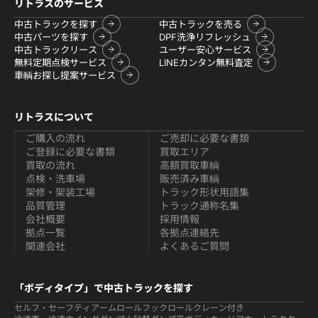
リトラスのサービス
中古トラックを探す
中古トラックを売る
中古パーツを探す
DPF洗浄リフレッシュ
中古トラックリース
ユーザー安心サービス
無料定期点検サービス
LINEカンタン無料査定
車輌お探し提案サービス
リトラスについて
ご購入の流れ
ご売却に必要な書類
ご登録に必要な書類
買取エリア
買取の流れ
高額買取車輌
点検・洗車場
販売済み車輌
架修・架装工場
トラック形状用語集
品質管理
トラック通称名集
会社概要
採用情報
拠点一覧
各拠点連絡先
関連会社
よくあるご質問
「ボディタイプ」で中古トラックを探す
セルフ・セーフティ
アームロールフックロール
クレーン付き