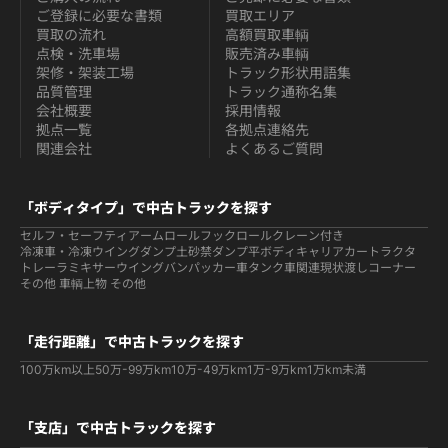
ご登録に必要な書類
買取エリア
買取の流れ
高額買取車輌
点検・洗車場
販売済み車輌
架修・架装工場
トラック形状用語集
品質管理
トラック通称名集
会社概要
採用情報
拠点一覧
各拠点連絡先
関連会社
よくあるご質問
「ボディタイプ」で中古トラックを探す
セルフ・セーフティ
アームロールフックロール
クレーン付き
冷凍車・冷凍ウイング
ダンプ
土砂禁ダンプ
平ボディ
キャリアカー
トラクタ
トレーラ
ミキサー
ウイング
バン
パッカー車
タンク車関連
現状渡しコーナー
その他 車輌
上物 その他
「走行距離」で中古トラックを探す
100万km以上
50万-99万km
10万-49万km
1万-9万km
1万km未満
「支店」で中古トラックを探す