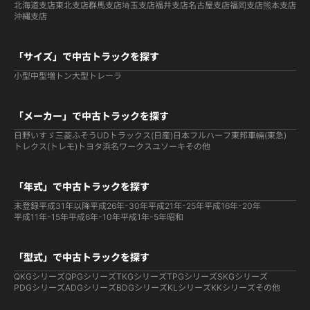
北海道支店
東北支店
群馬支店
埼玉支店
福井支店
名古屋支店
福岡支店
熊本支店
沖縄支店
「サイズ」で中古トラックを探す
小型
中型
増トン
大型
トレーラ
「メーカー」で中古トラックを探す
日野
いすゞ
三菱ふそう
UDトラックス(日産)
日本フルハーフ
東邦車輛(東急)
トレクス(トレモ)
トヨタ
浜名ワークス
ユソーキ
その他
「年式」で中古トラックを探す
未登録
平成31年以降
平成26年-30年
平成21年-25年
平成16年-20年
平成11年-15年
平成6年-10年
平成1年-5年
昭和
「型式」で中古トラックを探す
QKGシリーズ
QPGシリーズ
TKGシリーズ
TPGシリーズ
SKGシリーズ
PDGシリーズ
ADGシリーズ
BDGシリーズ
KLシリーズ
KKシリーズ
その他