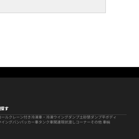
探す
ロール
クレーン付き
冷凍車・冷凍ウイング
ダンプ
土砂禁ダンプ
平ボディ
ウイング
バン
パッカー車
タンク車関連
現状渡しコーナー
その他 車輌