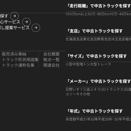
「走行距離」で中古トラックを探す
100万km以上
50万-99万km
10万-49万k
探す
心サービス
探し提案サービス
「支店」で中古トラックを探す
北海道支店
東北支店
群馬支店
埼玉支店
福
販売済み車輌
会社概要
「サイズ」で中古トラックを探す
トラック形状用語集
拠点一覧
小型
中型
増トン
大型
トレーラ
トラック通称名集
関連会社
「メーカー」で中古トラックを探す
日野
いすゞ
三菱ふそう
UDトラックス(日産
ユソーキ
その他
「年式」で中古トラックを探す
未登録
平成31年以降
平成26年-30年
平成2