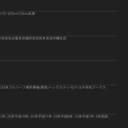
m
1万-9万km
1万km未満
井支店
名古屋支店
福岡支店
熊本支店
沖縄支店
)
日本フルハーフ
東邦車輛(東急)
トレクス(トレモ)
トヨタ
浜名ワークス
1年-25年
平成16年-20年
平成11年-15年
平成6年-10年
平成1年-5年
昭和