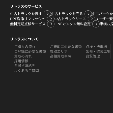
リトラスのサービス
中古トラックを探す
中古トラックを売る
中古パーツを
DPF洗浄リフレッシュ
中古トラックリース
ユーザー安
無料定期点検サービス
LINEカンタン無料査定
車輌お
リトラスについて
ご購入の流れ
ご売却に必要な書類
点検・洗車場
ご登録に必要な書類
買取エリア
架修・架装工場
買取の流れ
高額買取車輌
品質管理
採用情報
各拠点連絡先
よくあるご質問