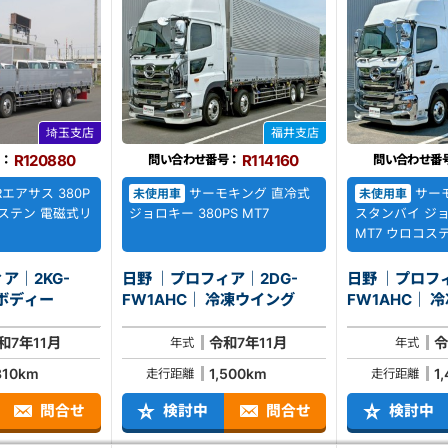
埼玉支店
福井支店
R120880
R114160
：
問い合わせ番号：
問い合わせ番
Rエアサス 380P
サーモキング 直冷式
サーモ
未使用車
未使用車
番ステン 電磁式リ
ジョロキー 380PS MT7
スタンバイ ジョ
MT7 ウロコス
ア｜2KG-
日野 ｜プロフィア｜2DG-
日野 ｜プロフィ
AHC｜ 平ボディー
FW1AHC｜ 冷凍ウイング
FW
和7年11月
令和7年11月
令
年式
年式
310km
1,500km
1
走行距離
走行距離
問合せ
検討中
問合せ
検討中