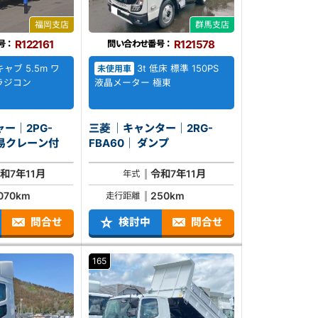
福岡支店
群馬支店
R122161
R121578
号：
問い合わせ番号：
ャブ 5.5m ワ
3t 低床 標準 150PS
未使用車
 ラジコン
液晶メーター 極東
ー｜2PG-
三菱 ｜キャンター｜2RG-
ABA｜ 簡易クレーン付
FBA60｜ ダンプ
和7年11月
令和7年11月
年式
,070km
250km
走行距離
問合せ
検討中
問合せ
165