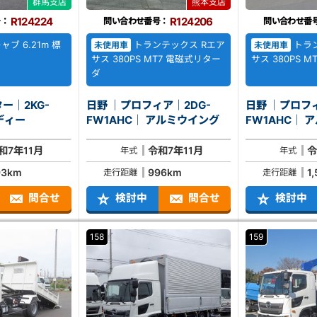
群馬支店
熊本支店
R124224
R124206
号：
問い合わせ番号：
問い合わせ番
ブ 6.21m 標
トランテックス Rエア
トラン
未使用車
未使用車
サス 380PS MT7 電磁式リター
サス 380PS MT
ダ
ー｜2KG-
日野 ｜プロフィア｜2DG-
日野 ｜プロフィ
 平ボディー
FW1AHC｜ アルミウイング
FW
和7年11月
令和7年11月
令
年式
年式
93km
996km
1
走行距離
走行距離
問合せ
検討中
問合せ
検討中
158
159