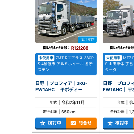
福井支店
R121288
問い合わせ番号：
問い合わせ番号
7MT Rエアサス 380P
MT7 
未使用車
未使用車
S 4軸低床 アルミホイール 各所
S 山田車体 丁
ステン!
ターダ
日野 ｜プロフィア｜2KG-
日野 ｜プロフィ
FW1AHC｜ 平ボディー
FW1
令和7年11月
令
年式
年式
650km
1,
走行距離
走行距離
検討中
問合せ
検討中