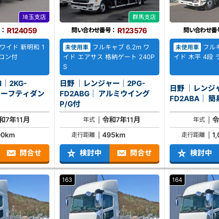
埼玉支店
群馬支店
R124059
R123576
：
問い合わせ番号：
問い合わせ番
t ワイド 新明和 1
フルキャブ 6.2m ワ
フルキ
未使用車
未使用車
ジコン付
イド エアサス 格納ゲート 240P
イド 木平 4段
S
｜2KG-
日野 ｜レンジャー｜2PG-
日野 ｜レンジャ
FD2ABG｜ アルミウイング
FD2
P/G付
和7年11月
令和7年11月
令
年式
年式
00km
495km
1
走行距離
走行距離
問合せ
検討中
問合せ
検討中
163
164