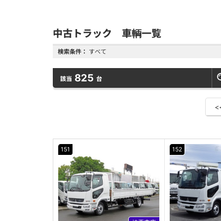
中古トラック 車輌一覧
検索条件：
すべて
825
該当
台
<
151
152