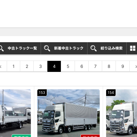
中古トラック一覧
新着中古トラック
絞り込み検索
<
1
2
3
4
5
6
7
8
9
153
154