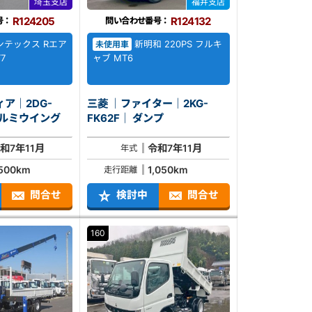
埼玉支店
福井支店
R124205
R124132
号：
問い合わせ番号：
テックス Rエア
新明和 220PS フルキ
未使用車
7
ャブ MT6
ア｜2DG-
三菱 ｜ファイター｜2KG-
1AHC｜ アルミウイング
FK62F｜ ダンプ
和7年11月
令和7年11月
年式
,500km
1,050km
走行距離
問合せ
検討中
問合せ
160