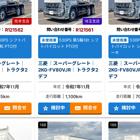
熊本支店
埼玉支店
R121562
R121561
号：
問い合わせ番号：
問い合わせ番
530PS シフトパ
530PS 第5輪18t シフ
530P
未使用車
未使用車
和 PTO付
トパイロット PTO付
トパイロット 
ーキ
ーグレート｜
三菱 ｜スーパーグレート｜
三菱 ｜スーパ
クタ2
2KG-FV80VJR｜ トラクタ2
2KG-FV80VJR｜ ト
デフ
デフ
和7年11月
令和7年11月
令
年式
年式
85km
1,100km
7
走行距離
走行距離
問合せ
検討中
問合せ
検討中
168
169