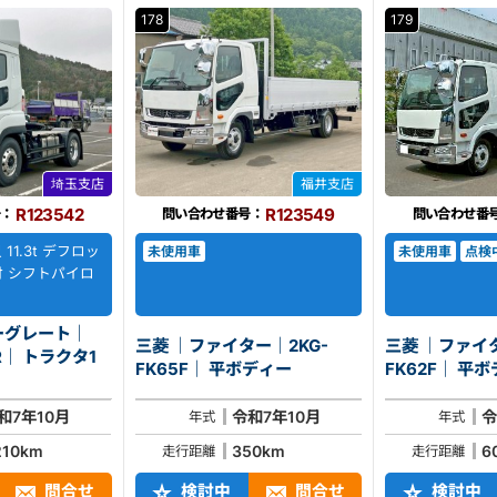
178
179
埼玉支店
福井支店
R123542
R123549
号：
問い合わせ番号：
問い合わせ番
11.3t デフロッ
未使用車
未使用車
点検
O付 シフトパイロ
ーグレート｜
三菱 ｜ファイター｜2KG-
三菱 ｜ファイタ
クタ1
FK65F｜ 平ボディー
FK62F
和7年10月
令和7年10月
令
年式
年式
210km
350km
6
走行距離
走行距離
問合せ
検討中
問合せ
検討中