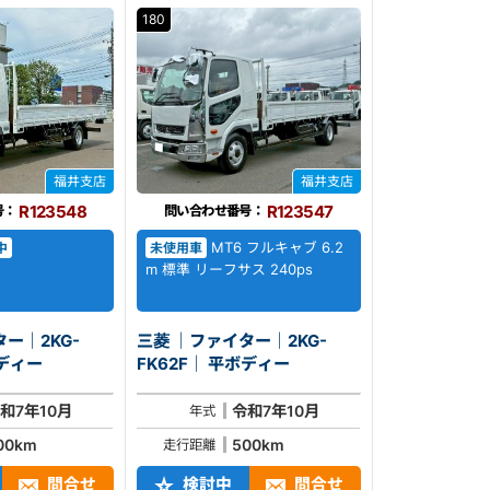
180
福井支店
福井支店
R123548
R123547
号：
問い合わせ番号：
MT6 フルキャブ 6.2
中
未使用車
m 標準 リーフサス 240ps
ー｜2KG-
三菱 ｜ファイター｜2KG-
｜ 平ボディー
FK62F｜ 平ボディー
和7年10月
令和7年10月
年式
00km
500km
走行距離
問合せ
検討中
問合せ