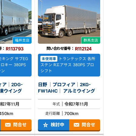
福井支店
群馬支店
R113793
R112124
号：
問い合わせ番号：
キング サブEG
トランテックス 各所
未使用車
ロキー 380PS
ステン Rエアサス 380PS プロ
テン
シフト
ア｜2DG-
日野 ｜プロフィア｜2KG-
1AHC｜ 冷凍ウイング
FW1AHC｜ アルミウイング
和7年11月
令和7年11月
年式
,450km
700km
走行距離
問合せ
検討中
問合せ