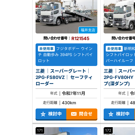
福井支店
R121545
問い合わせ番号：
問い合わせ番
フジタボデー ウイン
新明和 
未使用車
未使用車
チ 自動歩み 394PS シフトパイ
シフトパイロット
ロット
パーハイルーフ
三菱 ｜スーパーグレート｜
三菱 ｜スーパ
2PG-FS80VZ｜ セーフティ
2PG-FV80HY｜ 土砂禁
ローダー
プ(深ダンプ)
令和7年11月
令
年式
年式
430km
4
走行距離
走行距離
検討中
問合せ
検討中
171
172