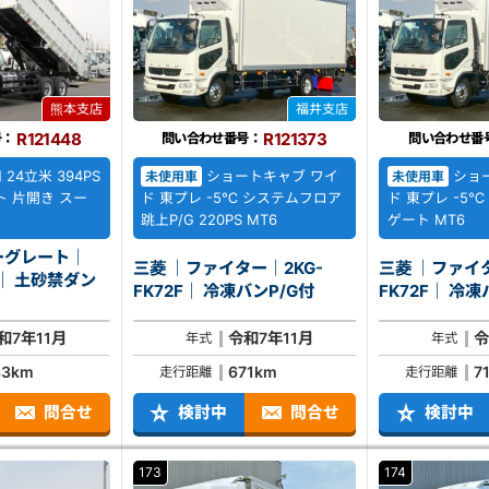
熊本支店
福井支店
R121448
R121373
号：
問い合わせ番号：
問い合わせ番
24立米 394PS
ショートキャブ ワイ
ショ
未使用車
未使用車
 片開き スー
ド 東プレ -5℃ システムフロア
ド 東プレ -5
跳上P/G 220PS MT6
ゲート MT6
ーグレート｜
三菱 ｜ファイター｜2KG-
三菱 ｜ファイタ
ダン
FK72F｜ 冷凍バンP/G付
FK72F
和7年11月
令和7年11月
令
年式
年式
83km
671km
7
走行距離
走行距離
問合せ
検討中
問合せ
検討中
173
174