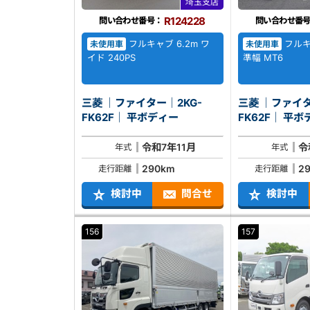
埼玉支店
R124228
問い合わせ番号：
問い合わせ番
フルキャブ 6.2m ワ
フルキャ
未使用車
未使用車
イド 240PS
準幅 MT6
三菱 ｜ファイター｜2KG-
三菱 ｜ファイタ
FK62F｜ 平ボディー
FK62F｜
令和7年11月
令
年式
年式
290km
2
走行距離
走行距離
検討中
問合せ
検討中
156
157