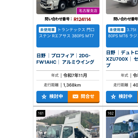
名古屋支店
R124114
問い合わせ番号：
問い合わせ番号
トランテックス 門口
3.75
未使用車
未使用車
ステン Rエアサス 380PS MT7
80PS MT6 ラ
日野 ｜デュトロ
日野 ｜プロフィア｜2DG-
XZU700X｜ セーフティダン
FW1AHC｜ アルミウイング
プ
令和7年11月
令
年式
年式
1,368km
4
走行距離
走行距離
検討中
問合せ
検討中
161
162