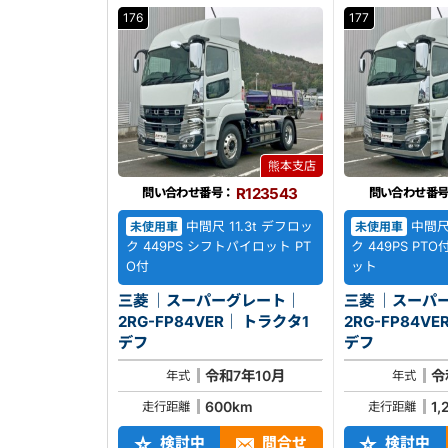
176
177
熊本支店
R123543
問い合わせ番号：
問い合わせ番
中間尺 11.3t デフロッ
中間尺 
未使用車
未使用車
ク 449PS シフトパイロット PT
ク 449PS PT
O付
ット
三菱 ｜スーパーグレート｜
三菱 ｜スーパ
2RG-FP84VER｜ トラクタ1
2RG-FP84VER｜ トラ
デフ
デフ
令和7年10月
令
年式
年式
600km
1,
走行距離
走行距離
検討中
問合せ
検討中