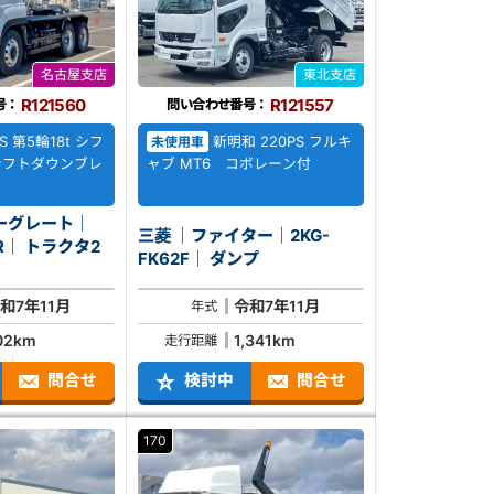
名古屋支店
東北支店
R121560
R121557
号：
問い合わせ番号：
S 第5輪18t シフ
新明和 220PS フルキ
未使用車
シフトダウンブレ
ャブ MT6 コボレーン付
ーグレート｜
三菱 ｜ファイター｜2KG-
ラクタ2
FK62F｜ ダンプ
和7年11月
令和7年11月
年式
02km
1,341km
走行距離
問合せ
検討中
問合せ
170