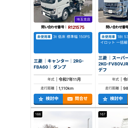
埼玉支店
R121575
問い合わせ番号：
問い合わせ番
3t 低床 標準幅 150PS
18t 
未使用車
未使用車
イロット 一括緩
三菱 ｜スーパ
三菱 ｜キャンター｜2RG-
2KG-FV80VJR｜ トラ
FBA60｜ ダンプ
デフ
令和7年11月
令
年式
年式
1,110km
9
走行距離
走行距離
検討中
問合せ
検討中
166
167