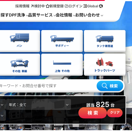
採用情報
検討中
新規登録
ログイン
Global
を探す
DPF洗浄
品質サービス
会社情報
お問い合わせ
検索
825
該当
台
検 索
クリア