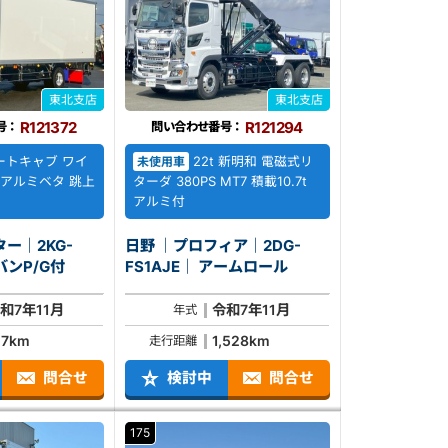
東北支店
東北支店
R121372
R121294
号：
問い合わせ番号：
ートキャブ ワイ
22t 新明和 電磁式リ
未使用車
℃ アルミベタ 跳上
ターダ 380PS MT7 積載10.7t
アルミ付
ー｜2KG-
日野 ｜プロフィア｜2DG-
｜ 冷凍バンP/G付
FS1AJE｜ アームロール
和7年11月
令和7年11月
年式
17km
1,528km
走行距離
問合せ
検討中
問合せ
175