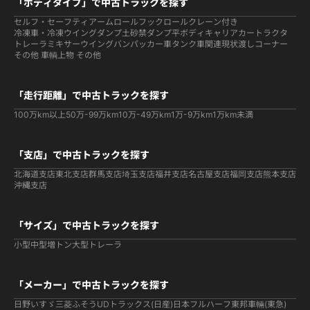
「ボディタイプ」で中古トラックを探す
セルフ・セーフティ
アームロールフックロール
クレーン付き
冷凍車・冷凍ウイング
ダンプ
土砂禁ダンプ
平ボディ
キャリアカー
トラクタ
トレーラ
ミキサー
ウイング
バン
パッカー車
タンク車関連
現状渡しコーナー
その他 車輌
上物 その他
「走行距離」で中古トラックを探す
100万km以上
50万-99万km
10万-49万km
1万-9万km
1万km未満
「支店」で中古トラックを探す
北海道支店
東北支店
群馬支店
埼玉支店
福井支店
名古屋支店
福岡支店
熊本支店
沖縄支店
「サイズ」で中古トラックを探す
小型
中型
増トン
大型
トレーラ
「メーカー」で中古トラックを探す
日野
いすゞ
三菱ふそう
UDトラックス(日産)
日本フルハーフ
東邦車輛(東急)